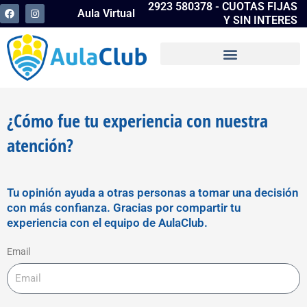
2923 580378 - CUOTAS FIJAS
Ir
F
I
Aula Virtual
a
n
Y SIN INTERES
al
c
s
e
t
contenido
b
a
o
g
o
r
k
a
m
¿Cómo fue tu experiencia con nuestra
atención?
Tu opinión ayuda a otras personas a tomar una decisión
con más confianza. Gracias por compartir tu
experiencia con el equipo de AulaClub.
Email