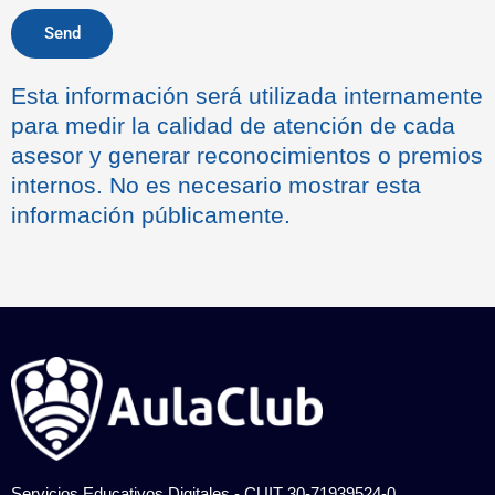
Send
Esta información será utilizada internamente
para medir la calidad de atención de cada
asesor y generar reconocimientos o premios
internos. No es necesario mostrar esta
información públicamente.
Servicios Educativos Digitales - CUIT 30-71939524-0.